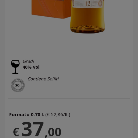
Gradi
40% vol
Contiene Solfiti
Formato 0.70 l.
(€ 52,86/lt.)
37
€
,00