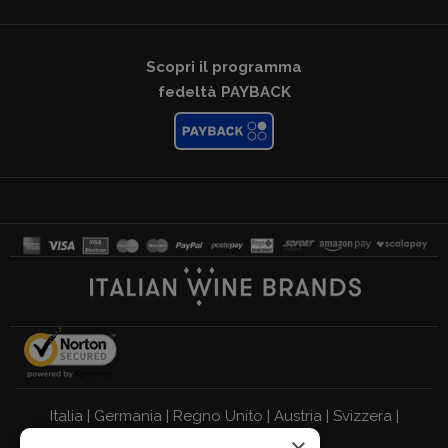
Scopri il programma
fedeltà PAYBACK
Italia
|
Germania
|
Regno Unito
|
Austria
|
Svizzera
|