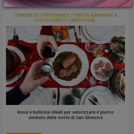
PROMOZIONI
GIFT
CENONE DI CAPODANNO: I VINI DA ABBINARE A
CARD
COTECHINO E LENTICCHIE
BLOG
ACCEDI
Rossi e bollicine ideali per valorizzare il piatto
simbolo della notte di San Silvestro