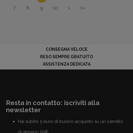
7
8
9
10
>
>>
CONSEGNA VELOCE
RESO SEMPRE GRATUITO
ASSISTENZA DEDICATA
Resta in contatto: iscriviti alla
newsletter
Hai subito 5 euro di buono acquisto su un carrello
di almeno 50€