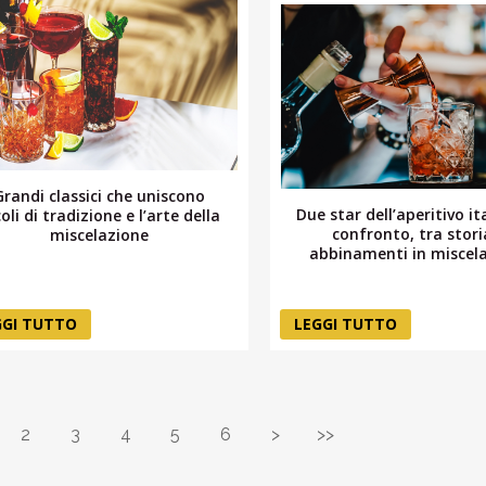
Grandi classici che uniscono
Due star dell’aperitivo it
oli di tradizione e l’arte della
confronto, tra stori
miscelazione
abbinamenti in miscel
GGI TUTTO
LEGGI TUTTO
2
3
4
5
6
>
>>