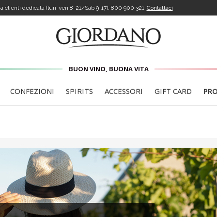
a clienti dedicata (lun-ven 8-21/Sab 9-17):
800 900 321
Contattaci
BUON VINO, BUONA VITA
CONFEZIONI
SPIRITS
ACCESSORI
GIFT CARD
PR