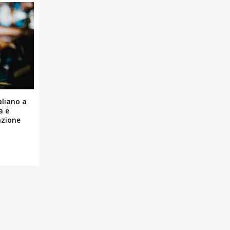
aliano a
a e
azione