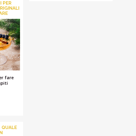
I PER
RIGINALI
RARE
per fare
piti
: QUALE
UN