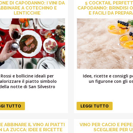
NE DI CAPODANNO: I VINI DA
5 COCKTAIL PERFETT
ABBINARE A COTECHINO E
CAPODANNO: BRINDISI O
LENTICCHIE
E FACILI DA PREPA
Rossi e bollicine ideali per
Idee, ricette e consigli 
alorizzare il piatto simbolo
un figurone con gli os
della notte di San Silvestro
GGI TUTTO
LEGGI TUTTO
 ABBINARE IL VINO AI PIATTI
VINO PER CACIO E PEPE
 LA ZUCCA: IDEE E RICETTE
SCEGLIERE PER 