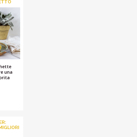
ETTO
chette
re una
orita
ER:
 MIGLIORI