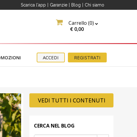
Scarica l'app
|
Garanzie
|
Blog
|
Chi siamo
Carrello (
0
)
€
0,00
OMOZIONI
ACCEDI
REGISTRATI
VEDI TUTTI I CONTENUTI
CERCA NEL BLOG