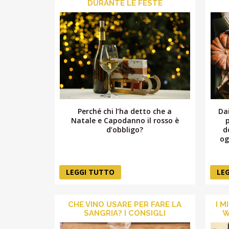
DURANTE LE FESTE
Perché chi l’ha detto che a
Dai
Natale e Capodanno il rosso è
d’obbligo?
d
og
LEGGI TUTTO
LE
CHE VINO USARE PER FARE LA
I M
SANGRIA? I CONSIGLI
W