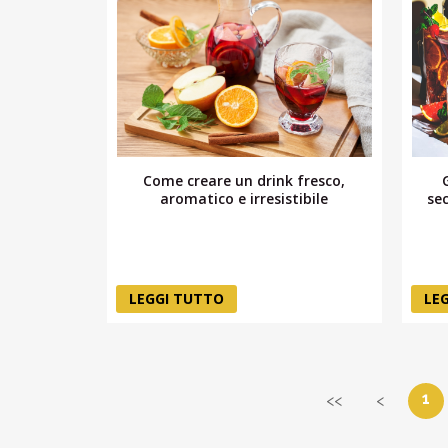
Come creare un drink fresco,
aromatico e irresistibile
sec
LEGGI TUTTO
LE
1
<<
<