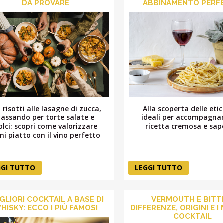
DA PROVARE
ABBINAMENTO PERF
 risotti alle lasagne di zucca,
Alla scoperta delle eti
passando per torte salate e
ideali per accompagna
olci: scopri come valorizzare
ricetta cremosa e sap
ni piatto con il vino perfetto
GGI TUTTO
LEGGI TUTTO
IGLIORI COCKTAIL A BASE DI
VERMOUTH E BITT
HISKY: ECCO I PIÙ FAMOSI
DIFFERENZE, ORIGINI E I
COCKTAIL