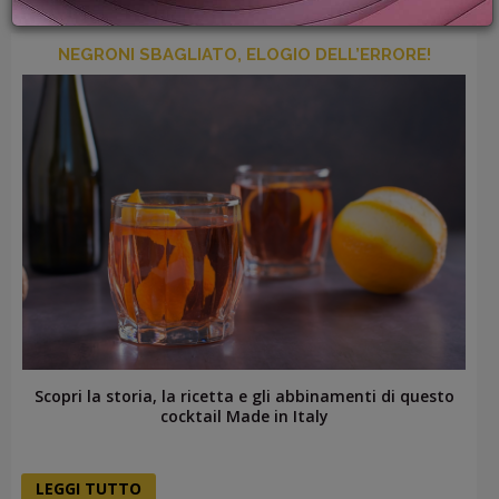
PROMOZIONI
GIFT
NEGRONI SBAGLIATO, ELOGIO DELL’ERRORE!
CARD
BLOG
ACCEDI
Scopri la storia, la ricetta e gli abbinamenti di questo
cocktail Made in Italy
LEGGI TUTTO