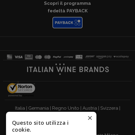
Scopri il programma
fedeltà PAYBACK
Italia
|
Germania
|
Regno Unito
|
Austria
|
Svizzera
|
×
Olanda
|
Francia
|
Belgio
Questo sito utilizza i
BEVI RESPONSABILMENTE
cookie.