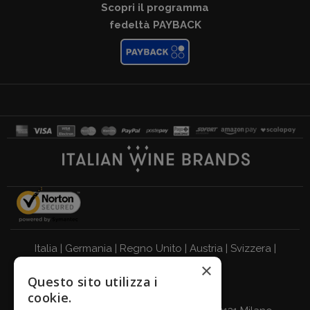
Scopri il programma
fedeltà PAYBACK
Italia
|
Germania
|
Regno Unito
|
Austria
|
Svizzera
|
×
Olanda
|
Francia
|
Belgio
Questo sito utilizza i
BEVI RESPONSABILMENTE
cookie.