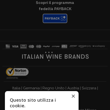
Scopri il programma
fedeltà PAYBACK
Italia
|
Germania
|
Regno Unito
|
Austria
|
Svizzera
|
×
Olanda
|
Francia
|
Belgio
Questo sito utilizza i
BEVI RESPONSABILMENTE
cookie.