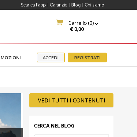
Scarica l'app
|
Garanzie
|
Blog
|
Chi siamo
Carrello (
0
)
€
0,00
OMOZIONI
ACCEDI
REGISTRATI
VEDI TUTTI I CONTENUTI
CERCA NEL BLOG