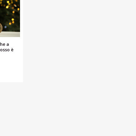
che a
rosso è