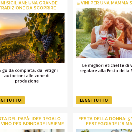
INI SICILIANI: UNA GRANDE
5 VINI PER UNA MAMMA 
TRADIZIONE DA SCOPRIRE
Le migliori etichette di 
a guida completa, dai vitigni
regalare alla Festa del
autoctoni alle zone di
produzione
GGI TUTTO
LEGGI TUTTO
STA DEL PAPÀ: IDEE REGALO
FESTA DELLA DONNA: 5 
 VINO PER BRINDARE INSIEME
FESTEGGIARE L'8 M