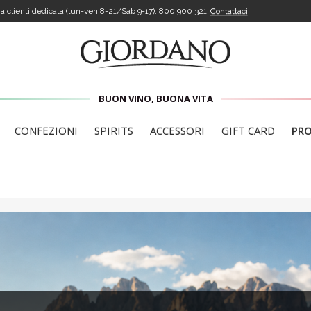
a clienti dedicata (lun-ven 8-21/Sab 9-17):
800 900 321
Contattaci
BUON VINO, BUONA VITA
CONFEZIONI
SPIRITS
ACCESSORI
GIFT CARD
PR