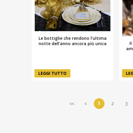
Le bottiglie che rendono l’ultima
I
notte dell’anno ancora più unica
amo
LEGGI TUTTO
LE
1
<<
<
2
3