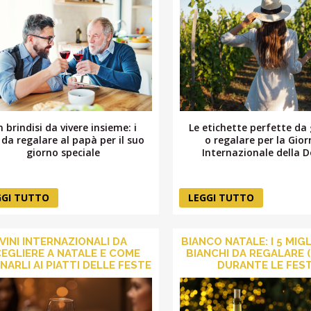
 brindisi da vivere insieme: i
Le etichette perfette da
i da regalare al papà per il suo
o regalare per la Gio
giorno speciale
Internazionale della 
GGI TUTTO
LEGGI TUTTO
VINI INTERNAZIONALI DA
BIANCO NATALE: I 5 MIGL
EGLIERE A NATALE E COME
BIANCHI DA REGALARE (
NARLI AI PIATTI DELLE FESTE
DURANTE LE FES