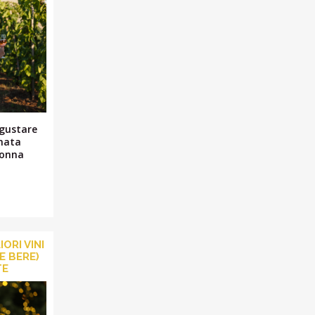
 gustare
rnata
Donna
IORI VINI
E BERE)
TE