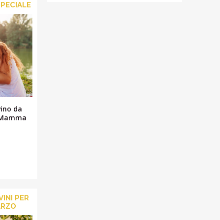
SPECIALE
vino da
la Mamma
VINI PER
ARZO