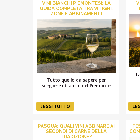
VINI BIANCHI PIEMONTESI: LA
V
GUIDA COMPLETA TRA VITIGNI,
ZONE E ABBINAMENTI
L
Tutto quello da sapere per
scegliere i bianchi del Piemonte
LEGGI TUTTO
LE
PASQUA: QUALI VINI ABBINARE AI
FE
SECONDI DI CARNE DELLA
CON
TRADIZIONE?