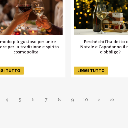
l modo più gustoso per unire
Perché chi l’ha detto 
re per la tradizione e spirito
Natale e Capodanno il 
cosmopolita
d’obbligo?
GGI TUTTO
LEGGI TUTTO
4
5
6
7
8
9
10
>
>>