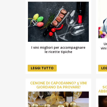
Un
I vini migliori per accompagnare
vin
le ricette tipiche
LEGGI TUTTO
LE
CENONE DI CAPODANNO? 5 VINI
GIORDANO DA PROVARE!
SC
ABBI