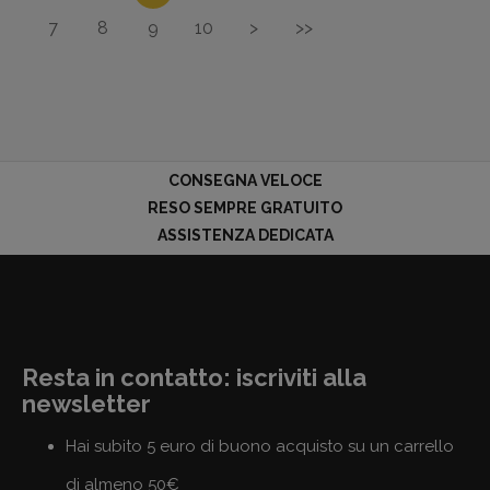
7
8
9
10
>
>>
CONSEGNA VELOCE
RESO SEMPRE GRATUITO
ASSISTENZA DEDICATA
Resta in contatto: iscriviti alla
newsletter
Hai subito 5 euro di buono acquisto su un carrello
di almeno 50€