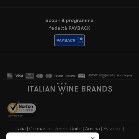
Scopri il programma
fedeltà PAYBACK
Italia
|
Germania
|
Regno Unito
|
Austria
|
Svizzera
|
×