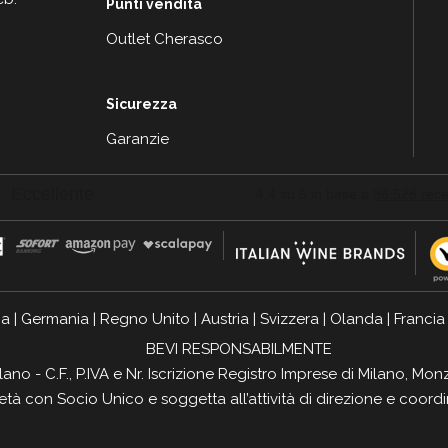
Punti vendita
Outlet Cherasco
Sicurezza
Garanzie
ia
|
Germania
|
Regno Unito
|
Austria
|
Svizzera
|
Olanda
|
Francia
BEVI RESPONSABILMENTE
ilano - C.F., P.IVA e Nr. Iscrizione Registro Imprese di Milano, 
ietà con Socio Unico e soggetta all’attività di direzione e coor