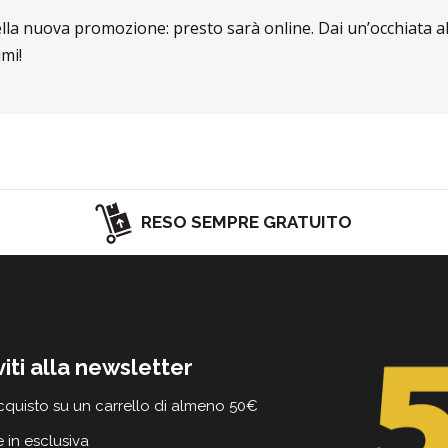
ella nuova promozione: presto sarà online. Dai un’occhiata a
mi!
RESO SEMPRE GRATUITO
viti alla newsletter
cquisto su un carrello di almeno 50€
e in esclusiva