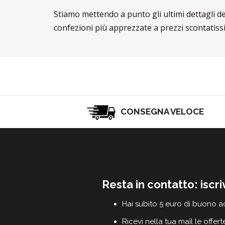
Stiamo mettendo a punto gli ultimi dettagli d
confezioni più apprezzate a prezzi scontatissi
CONSEGNA VELOCE
Resta in contatto: iscri
Hai subito 5 euro di buono a
Ricevi nella tua mail le offert