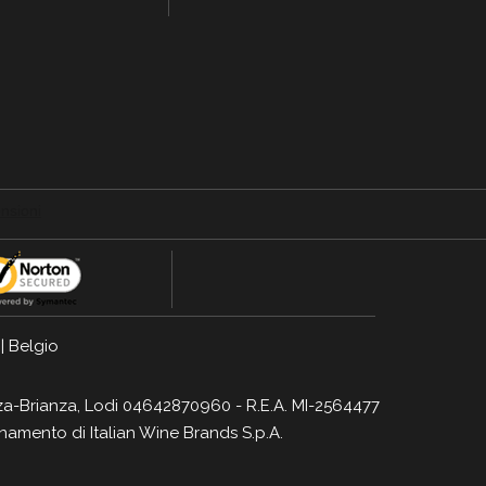
|
Belgio
Monza-Brianza, Lodi 04642870960 - R.E.A. MI-2564477
dinamento di
Italian Wine Brands S.p.A.