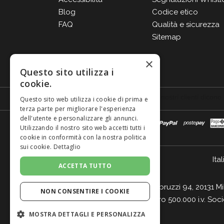
Blog
Codice etico
FAQ
Qualità e sicurezza
Sitemap
×
Questo sito utilizza i
cookie.
Questo sito web utilizza i cookie di prima e
terza parte per migliorare l'esperienza
dell'utente e personalizzare gli annunci.
Utilizzando il nostro sito web accetti tutti i
cookie in conformità con la nostra politica
sui cookie.
Dettaglio
Ital
ACCETTA TUTTO
Giordano Vini S.p.A. Viale Abruzzi 94, 20131 M
NON CONSENTIRE I COOKIE
- Cap. Soc. Euro 500.000 i.v. Soc
MOSTRA DETTAGLI E PERSONALIZZA