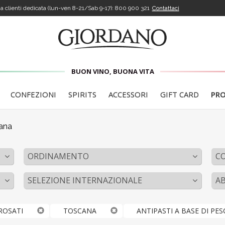
a clienti dedicata (lun-ven 8-21/Sab 9-17):
800 900 321
Contattaci
BUON VINO, BUONA VITA
CONFEZIONI
SPIRITS
ACCESSORI
GIFT CARD
PR
ana
ORDINAMENTO
C
SELEZIONE INTERNAZIONALE
A
 ROSATI
TOSCANA
ANTIPASTI A BASE DI PES