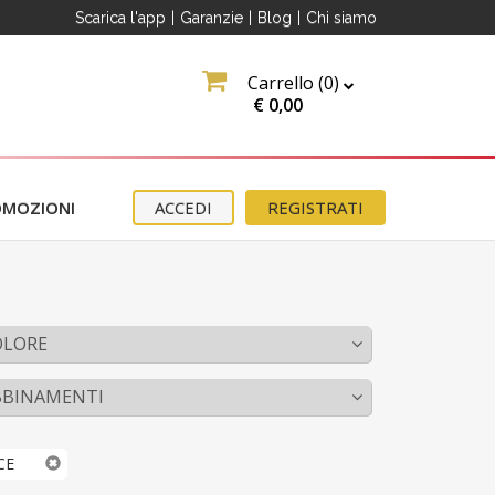
Scarica l'app
|
Garanzie
|
Blog
|
Chi siamo
Carrello (
0
)
€
0,00
OMOZIONI
ACCEDI
REGISTRATI
OLORE
BBINAMENTI
CE