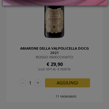
PROMOZIONI
GIFT
CARD
BLOG
ACCEDI
AMARONE DELLA VALPOLICELLA DOCG
2021
ROSSO INVECCHIATO
€ 29,90
(cod. 03714) - € 39,87/lt.
-
+
AGGIUNGI