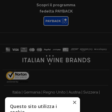
Scopri il programma
fedeltà PAYBACK
Italia
|
Germania
|
Regno Unito
|
Austria
|
Svizzera
|
×
Olanda
|
Francia
|
Belgio
Questo sito utilizza i
BEVI RESPONSABILMENTE