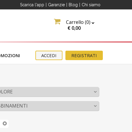
Scarica l'app
|
Garanzie
|
Blog
|
Chi siamo
Carrello (
0
)
€
0,00
OMOZIONI
ACCEDI
REGISTRATI
OLORE
BBINAMENTI