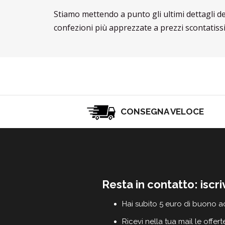
Stiamo mettendo a punto gli ultimi dettagli d
confezioni più apprezzate a prezzi scontatissi
CONSEGNA VELOCE
Resta in contatto: iscri
Hai subito 5 euro di buono a
Ricevi nella tua mail le offert