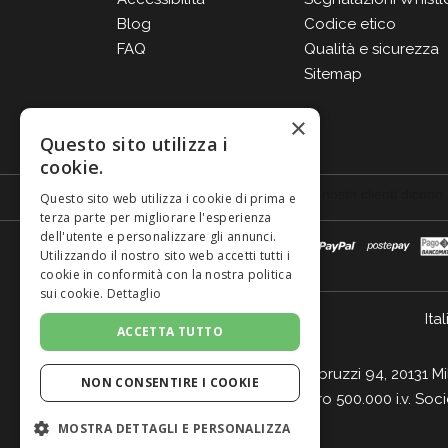
Blog
Codice etico
FAQ
Qualità e sicurezza
Sitemap
×
Questo sito utilizza i
cookie.
Questo sito web utilizza i cookie di prima e
terza parte per migliorare l'esperienza
dell'utente e personalizzare gli annunci.
Utilizzando il nostro sito web accetti tutti i
cookie in conformità con la nostra politica
sui cookie.
Dettaglio
Ital
ACCETTA TUTTO
Giordano Vini S.p.A. Viale Abruzzi 94, 20131 M
NON CONSENTIRE I COOKIE
- Cap. Soc. Euro 500.000 i.v. Soc
MOSTRA DETTAGLI E PERSONALIZZA