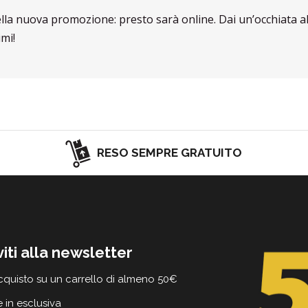
ella nuova promozione: presto sarà online. Dai un’occhiata a
mi!
RESO SEMPRE GRATUITO
viti alla newsletter
cquisto su un carrello di almeno 50€
e in esclusiva