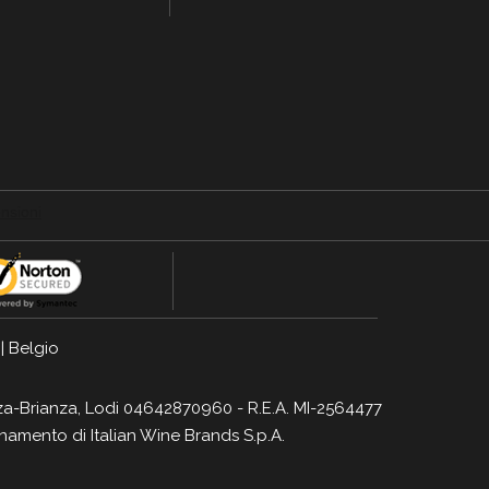
|
Belgio
Monza-Brianza, Lodi 04642870960 - R.E.A. MI-2564477
dinamento di
Italian Wine Brands S.p.A.