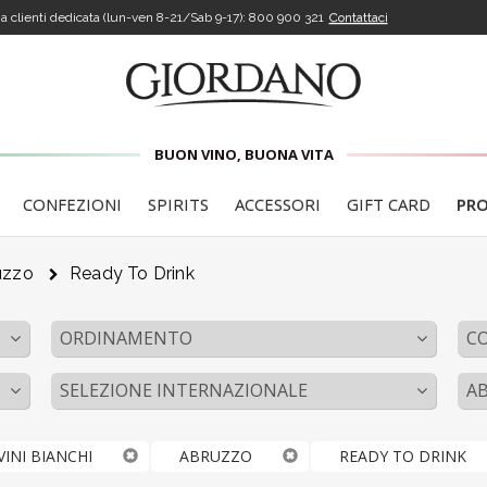
a clienti dedicata (lun-ven 8-21/Sab 9-17):
800 900 321
Contattaci
BUON VINO, BUONA VITA
CONFEZIONI
SPIRITS
ACCESSORI
GIFT CARD
PR
uzzo
Ready To Drink
ORDINAMENTO
C
SELEZIONE INTERNAZIONALE
A
VINI BIANCHI
ABRUZZO
READY TO DRINK