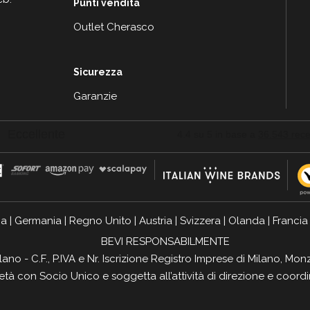
Punti vendita
Outlet Cherasco
Sicurezza
Garanzie
ia
|
Germania
|
Regno Unito
|
Austria
|
Svizzera
|
Olanda
|
Francia
BEVI RESPONSABILMENTE
ilano - C.F., P.IVA e Nr. Iscrizione Registro Imprese di Milano, 
ietà con Socio Unico e soggetta all’attività di direzione e coor