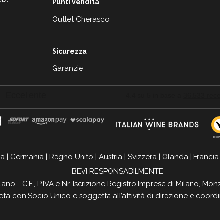
Punti vendita
Outlet Cherasco
Sicurezza
Garanzie
ia
|
Germania
|
Regno Unito
|
Austria
|
Svizzera
|
Olanda
|
Francia
BEVI RESPONSABILMENTE
ilano - C.F., P.IVA e Nr. Iscrizione Registro Imprese di Milano, 
ietà con Socio Unico e soggetta all’attività di direzione e coor