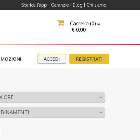
Scarica l'app
|
Garanzie
|
Blog
|
Chi siamo
Carrello (
0
)
€
0,00
OMOZIONI
ACCEDI
REGISTRATI
OLORE
BBINAMENTI