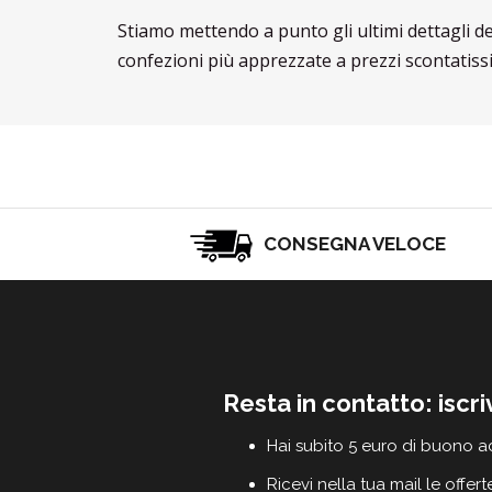
Stiamo mettendo a punto gli ultimi dettagli d
confezioni più apprezzate a prezzi scontatissi
CONSEGNA VELOCE
Resta in contatto: iscri
Hai subito 5 euro di buono a
Ricevi nella tua mail le offert