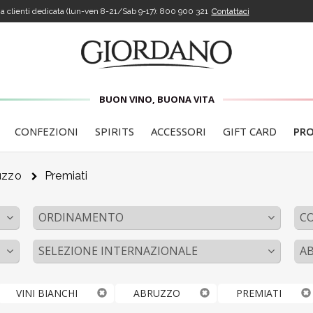
a clienti dedicata (lun-ven 8-21/Sab 9-17):
800 900 321
Contattaci
BUON VINO, BUONA VITA
CONFEZIONI
SPIRITS
ACCESSORI
GIFT CARD
PR
uzzo
Premiati
ORDINAMENTO
C
SELEZIONE INTERNAZIONALE
A
VINI BIANCHI
ABRUZZO
PREMIATI