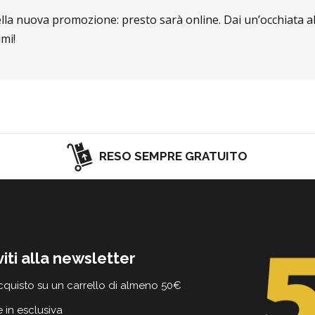
ella nuova promozione: presto sarà online. Dai un’occhiata a
mi!
RESO SEMPRE GRATUITO
viti alla newsletter
cquisto su un carrello di almeno 50€
e in esclusiva