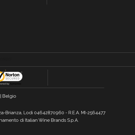
|
Belgio
Monza-Brianza, Lodi 04642870960 - R.E.A. MI-2564477
dinamento di
Italian Wine Brands S.p.A.