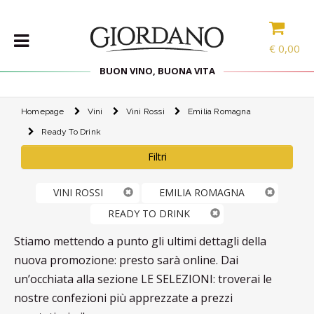
€
0,00
BUON VINO, BUONA VITA
Homepage
Vini
Vini Rossi
Emilia Romagna
VINI
Ready To Drink
SELEZIONE
INTERNAZIONALE
Filtri
LINEE DI
PRODOTTO
VINI ROSSI
EMILIA ROMAGNA
SPECIALITÀ
READY TO DRINK
CONFEZIONI
Stiamo mettendo a punto gli ultimi dettagli della
SPIRITS
nuova promozione: presto sarà online. Dai
ACCESSORI
un’occhiata alla sezione LE SELEZIONI: troverai le
nostre confezioni più apprezzate a prezzi