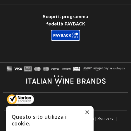
Scopri il programma
fedeltà PAYBACK
×
Questo sito utilizza i
Italia
|
Germania
|
Regno Unito
|
Austria
|
Svizzera
|
cookie.
Olanda
|
Francia
|
Belgio