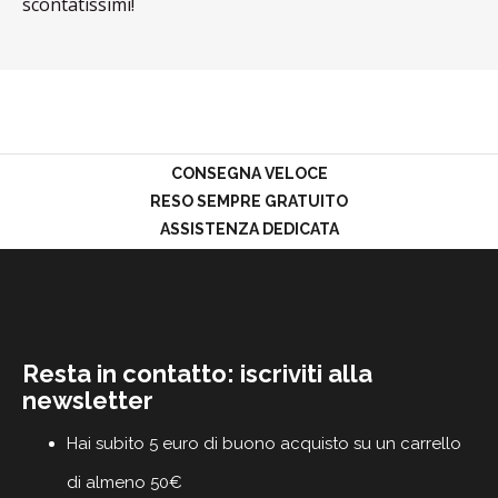
scontatissimi!
PROMOZIONI
GIFT
CARD
BLOG
CONSEGNA VELOCE
ACCEDI
RESO SEMPRE GRATUITO
ASSISTENZA DEDICATA
Resta in contatto: iscriviti alla
newsletter
Hai subito 5 euro di buono acquisto su un carrello
di almeno 50€