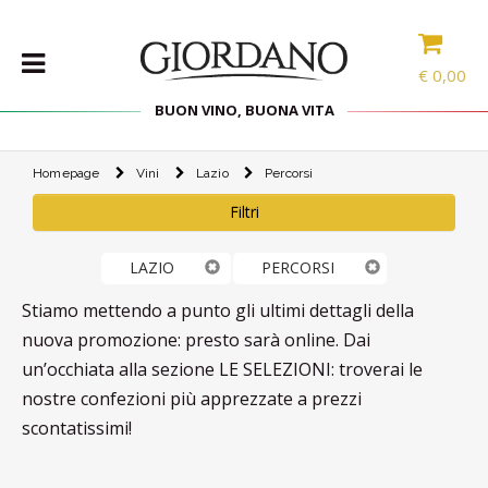
€
0,00
BUON VINO, BUONA VITA
Homepage
Vini
Lazio
Percorsi
VINI
Filtri
SELEZIONE
INTERNAZIONALE
LINEE DI
LAZIO
PERCORSI
PRODOTTO
Stiamo mettendo a punto gli ultimi dettagli della
SPECIALITÀ
nuova promozione: presto sarà online. Dai
CONFEZIONI
un’occhiata alla sezione LE SELEZIONI: troverai le
SPIRITS
nostre confezioni più apprezzate a prezzi
scontatissimi!
ACCESSORI