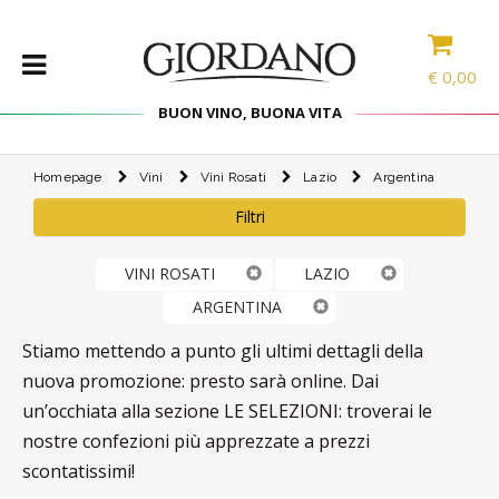
€
0,00
BUON VINO, BUONA VITA
Homepage
Vini
Vini Rosati
Lazio
Argentina
VINI
Filtri
SELEZIONE
INTERNAZIONALE
LINEE DI
VINI ROSATI
LAZIO
PRODOTTO
ARGENTINA
SPECIALITÀ
Stiamo mettendo a punto gli ultimi dettagli della
CONFEZIONI
nuova promozione: presto sarà online. Dai
SPIRITS
un’occhiata alla sezione LE SELEZIONI: troverai le
ACCESSORI
nostre confezioni più apprezzate a prezzi
scontatissimi!