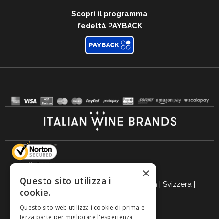
Scopri il programma
fedeltà PAYBACK
×
Questo sito utilizza i
Italia
|
Germania
|
Regno Unito
|
Austria
|
Svizzera
|
cookie.
Olanda
|
Francia
|
Belgio
Questo sito web utilizza i cookie di prima e
BEVI RESPONSABILMENTE
terza parte per migliorare l'esperienza