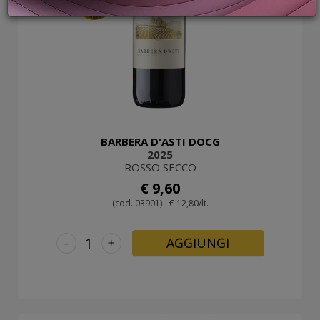
98
PROMOZIONI
GIFT
CARD
BLOG
ACCEDI
BARBERA D'ASTI DOCG
2025
ROSSO SECCO
€ 9,60
(cod. 03901) - € 12,80/lt.
-
+
AGGIUNGI