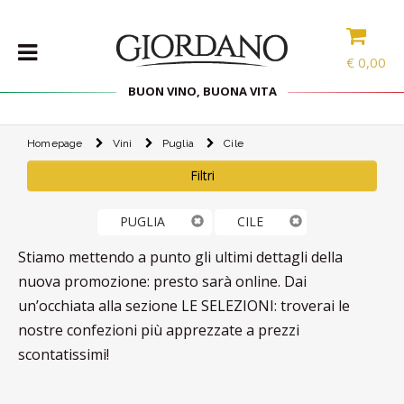
€
0,00
BUON VINO, BUONA VITA
Homepage
Vini
Puglia
Cile
VINI
Filtri
SELEZIONE
INTERNAZIONALE
LINEE DI
PUGLIA
CILE
PRODOTTO
Stiamo mettendo a punto gli ultimi dettagli della
SPECIALITÀ
nuova promozione: presto sarà online. Dai
CONFEZIONI
un’occhiata alla sezione LE SELEZIONI: troverai le
SPIRITS
nostre confezioni più apprezzate a prezzi
scontatissimi!
ACCESSORI