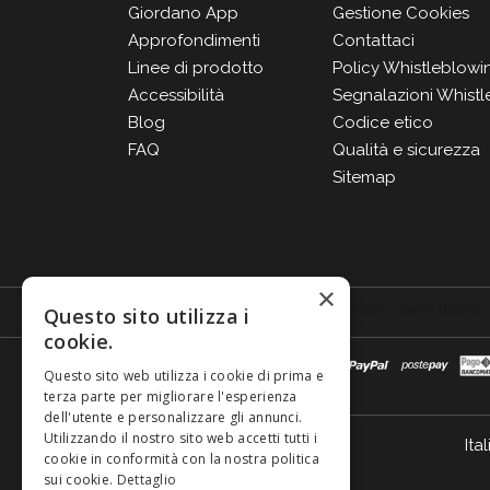
Giordano App
Gestione Cookies
Approfondimenti
Contattaci
Linee di prodotto
Policy Whistleblowi
Accessibilità
Segnalazioni Whistl
Blog
Codice etico
FAQ
Qualità e sicurezza
Sitemap
×
Questo sito utilizza i
cookie.
Questo sito web utilizza i cookie di prima e
terza parte per migliorare l'esperienza
dell'utente e personalizzare gli annunci.
Utilizzando il nostro sito web accetti tutti i
Ital
cookie in conformità con la nostra politica
sui cookie.
Dettaglio