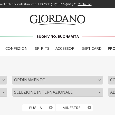
a clienti dedicata (lun-ven 8-21/Sab 9-17):
800 900 321
Contattaci
BUON VINO, BUONA VITA
CONFEZIONI
SPIRITS
ACCESSORI
GIFT CARD
PR
ORDINAMENTO
C
SELEZIONE INTERNAZIONALE
A
PUGLIA
MINESTRE