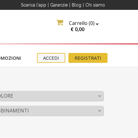
Scarica l'app
|
Garanzie
|
Blog
|
Chi siamo
Carrello (
0
)
€
0,00
OMOZIONI
ACCEDI
REGISTRATI
OLORE
BBINAMENTI