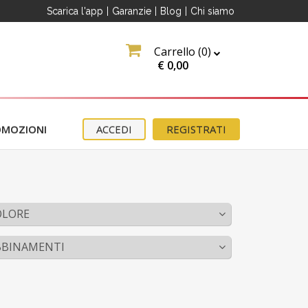
Scarica l'app
|
Garanzie
|
Blog
|
Chi siamo
Carrello (
0
)
€
0,00
OMOZIONI
ACCEDI
REGISTRATI
OLORE
BBINAMENTI