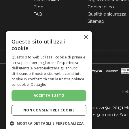
Blog
Codice etico
FAQ
Qualità e sicurezza
Sitemap
×
Questo sito utilizza i
cookie.
Questo sito web utilizza i cookie di prima e
terza parte per migliorare l'esperienza
dell'utente e personalizzare gli annunci.
Utilizzando il nostro sito web accetti tutti i
cookie in conformità con la nostra politica
sui cookie.
Dettaglio
Ital
ACCETTA TUTTO
Giordano Vini S.p.A. Viale Abruzzi 94, 20131 M
NON CONSENTIRE I COOKIE
- Cap. Soc. Euro 500.000 i.v. Soc
MOSTRA DETTAGLI E PERSONALIZZA