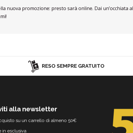
ella nuova promozione: presto sarà online. Dai un’occhiata a
mi!
RESO SEMPRE GRATUITO
viti alla newsletter
cquisto su un carrello di almeno 50€
e in esclusiva