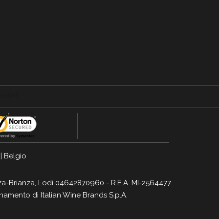
|
Belgio
Monza-Brianza, Lodi 04642870960 - R.E.A. MI-2564477
dinamento di
Italian Wine Brands S.p.A.