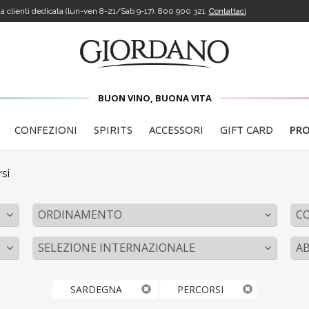
a clienti dedicata (lun-ven 8-21/Sab 9-17):
800 900 321
Contattaci
BUON VINO, BUONA VITA
CONFEZIONI
SPIRITS
ACCESSORI
GIFT CARD
PR
si
ORDINAMENTO
C
SELEZIONE INTERNAZIONALE
A
SARDEGNA
PERCORSI