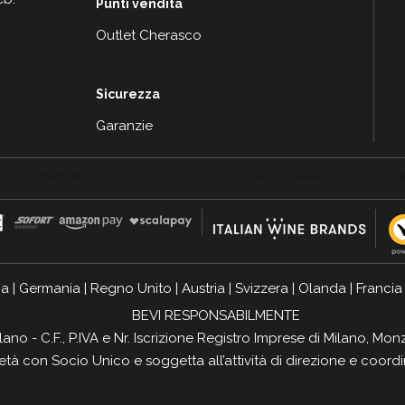
Punti vendita
Outlet Cherasco
Sicurezza
Garanzie
ia
|
Germania
|
Regno Unito
|
Austria
|
Svizzera
|
Olanda
|
Francia
BEVI RESPONSABILMENTE
ilano - C.F., P.IVA e Nr. Iscrizione Registro Imprese di Milano, 
ietà con Socio Unico e soggetta all’attività di direzione e coor