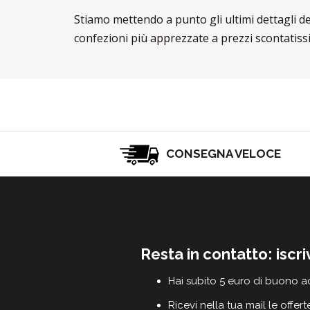
Stiamo mettendo a punto gli ultimi dettagli d
confezioni più apprezzate a prezzi scontatissi
CONSEGNA VELOCE
Resta in contatto: iscri
Hai subito 5 euro di buono a
Ricevi nella tua mail le offert