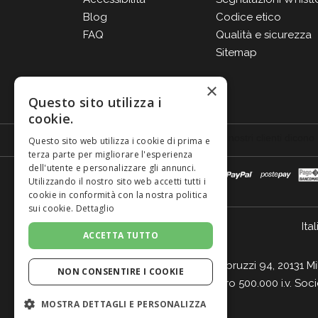
Blog
Codice etico
FAQ
Qualità e sicurezza
Sitemap
×
Questo sito utilizza i
cookie.
Questo sito web utilizza i cookie di prima e
terza parte per migliorare l'esperienza
dell'utente e personalizzare gli annunci.
Utilizzando il nostro sito web accetti tutti i
cookie in conformità con la nostra politica
sui cookie.
Dettaglio
Ital
ACCETTA TUTTO
Giordano Vini S.p.A. Viale Abruzzi 94, 20131 M
NON CONSENTIRE I COOKIE
- Cap. Soc. Euro 500.000 i.v. Soc
MOSTRA DETTAGLI E PERSONALIZZA