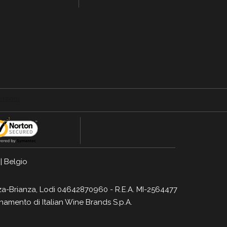
|
Belgio
Monza-Brianza, Lodi 04642870960 - R.E.A. MI-2564477
dinamento di
Italian Wine Brands S.p.A.