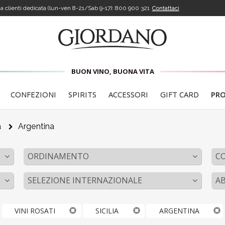
a clienti dedicata (lun-ven 8-21/Sab 9-17):
800 900 321
Contattaci
BUON VINO, BUONA VITA
CONFEZIONI
SPIRITS
ACCESSORI
GIFT CARD
PR
a
Argentina
ORDINAMENTO
C
SELEZIONE INTERNAZIONALE
A
VINI ROSATI
SICILIA
ARGENTINA