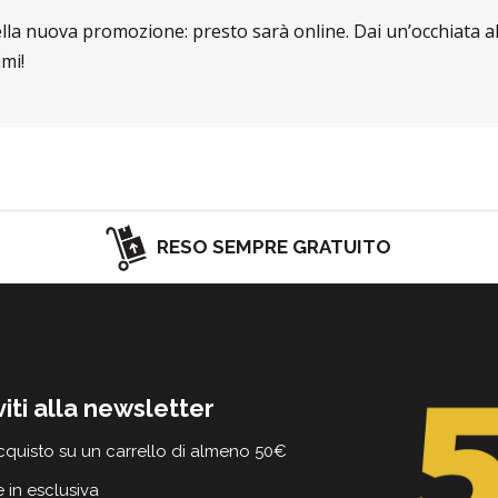
ella nuova promozione: presto sarà online. Dai un’occhiata a
mi!
RESO SEMPRE GRATUITO
viti alla newsletter
cquisto su un carrello di almeno 50€
e in esclusiva