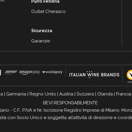
Punti vendita
Outlet Cherasco
Sicurezza
Garanzie
ia
|
Germania
|
Regno Unito
|
Austria
|
Svizzera
|
Olanda
|
Francia
BEVI RESPONSABILMENTE
ilano - C.F., P.IVA e Nr. Iscrizione Registro Imprese di Milano, 
ietà con Socio Unico e soggetta all’attività di direzione e coor