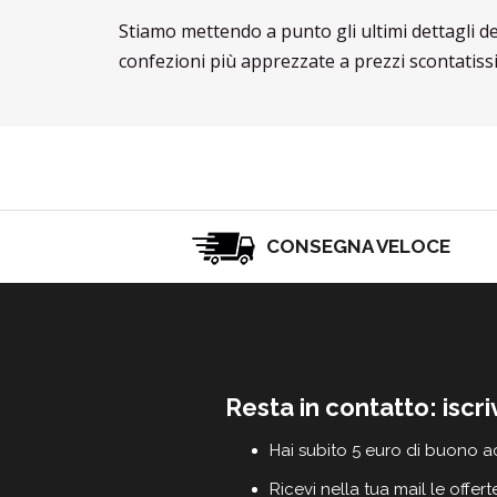
Stiamo mettendo a punto gli ultimi dettagli d
confezioni più apprezzate a prezzi scontatissi
CONSEGNA VELOCE
Resta in contatto: iscri
Hai subito 5 euro di buono a
Ricevi nella tua mail le offert