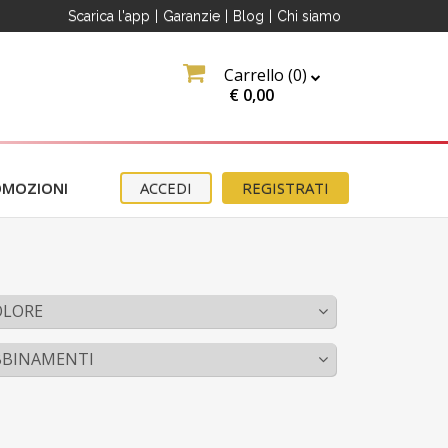
Scarica l'app
|
Garanzie
|
Blog
|
Chi siamo
Carrello (
0
)
€
0,00
OMOZIONI
ACCEDI
REGISTRATI
OLORE
BBINAMENTI