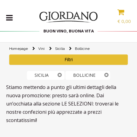
€
0,00
BUON VINO, BUONA VITA
Homepage
Vini
Sicilia
Bollicine
VINI
Filtri
SELEZIONE
INTERNAZIONALE
LINEE DI
SICILIA
BOLLICINE
PRODOTTO
Stiamo mettendo a punto gli ultimi dettagli della
SPECIALITÀ
nuova promozione: presto sarà online. Dai
CONFEZIONI
un’occhiata alla sezione LE SELEZIONI: troverai le
SPIRITS
nostre confezioni più apprezzate a prezzi
scontatissimi!
ACCESSORI