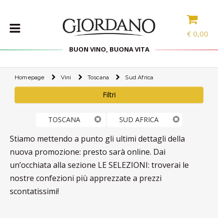
€
0,00
BUON VINO, BUONA VITA
Homepage
Vini
Toscana
Sud Africa
VINI
Filtri
SELEZIONE
INTERNAZIONALE
LINEE DI
TOSCANA
SUD AFRICA
PRODOTTO
Stiamo mettendo a punto gli ultimi dettagli della
SPECIALITÀ
nuova promozione: presto sarà online. Dai
CONFEZIONI
un’occhiata alla sezione LE SELEZIONI: troverai le
SPIRITS
nostre confezioni più apprezzate a prezzi
scontatissimi!
ACCESSORI