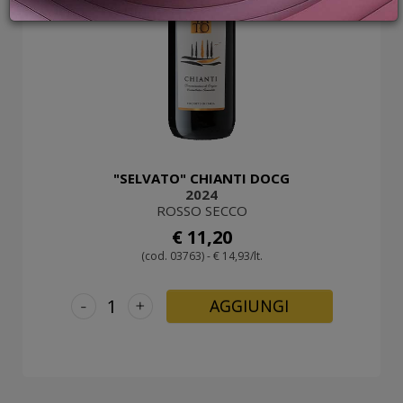
PROMOZIONI
GIFT
CARD
BLOG
ACCEDI
"SELVATO" CHIANTI DOCG
2024
ROSSO SECCO
€ 11,20
(cod. 03763) - € 14,93/lt.
-
+
AGGIUNGI