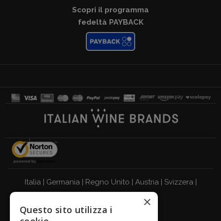
Scopri il programma
fedeltà PAYBACK
Italia
|
Germania
|
Regno Unito
|
Austria
|
Svizzera
|
×
Olanda
|
Francia
|
Belgio
Questo sito utilizza i
BEVI RESPONSABILMENTE