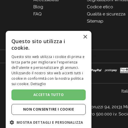
Blog
Codice etico
FAQ
Qualità e sicurezza
Sitemap
×
Questo sito utilizza i
cookie.
Questo sito web utilizza i cookie di prima e
terza parte per migliorare l'esperienza
dell'utente e personalizzare gli annunci.
Utilizzando il nostro sito web accetti tutti i
cookie in conformità con la nostra politica
sui cookie.
Dettaglio
Ital
ACCETTA TUTTO
Giordano Vini S.p.A. Viale Abruzzi 94, 20131 M
NON CONSENTIRE I COOKIE
- Cap. Soc. Euro 500.000 i.v. Soc
MOSTRA DETTAGLI E PERSONALIZZA