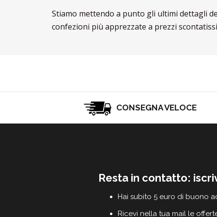
Stiamo mettendo a punto gli ultimi dettagli d
confezioni più apprezzate a prezzi scontatissi
CONSEGNA VELOCE
Resta in contatto: iscri
Hai subito 5 euro di buono a
Ricevi nella tua mail le offert