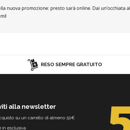
ella nuova promozione: presto sarà online. Dai un’occhiata a
mi!
RESO SEMPRE GRATUITO
viti alla newsletter
cquisto su un carrello di almeno 50€
e in esclusiva