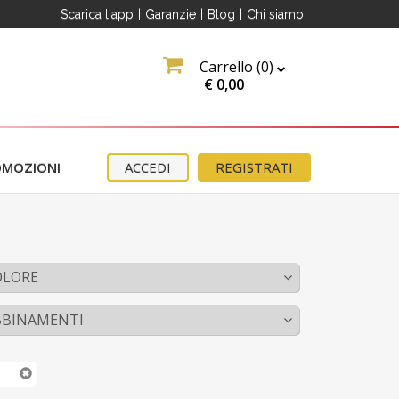
Scarica l'app
|
Garanzie
|
Blog
|
Chi siamo
Carrello (
0
)
€
0,00
OMOZIONI
ACCEDI
REGISTRATI
erma
ter
e
OLORE
BBINAMENTI