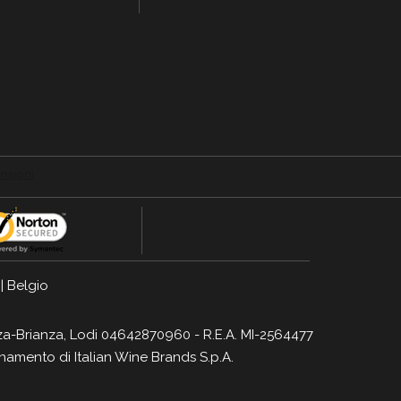
|
Belgio
Monza-Brianza, Lodi 04642870960 - R.E.A. MI-2564477
dinamento di
Italian Wine Brands S.p.A.