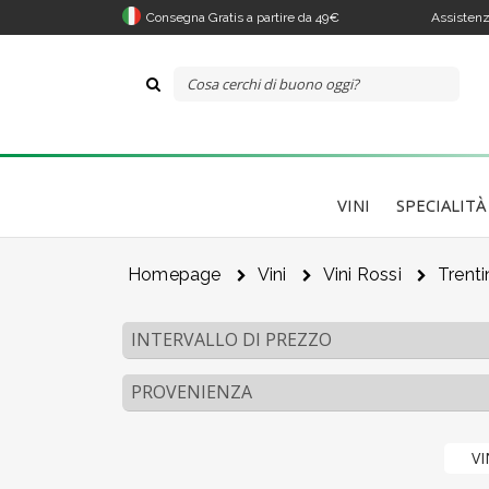
Consegna Gratis a partire da 49€
Assistenz
VINI
SPECIALITÀ
Il 
Homepage
Vini
Vini Rossi
Trenti
Co
INTERVALLO DI PREZZO
PROVENIENZA
VI