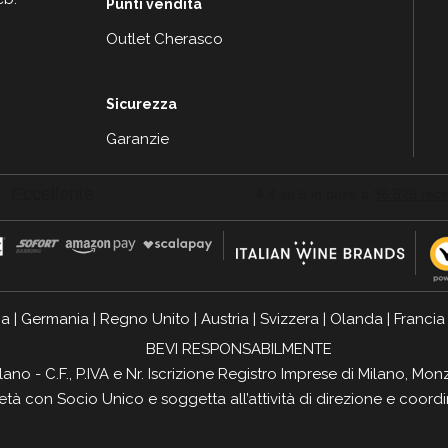
Punti vendita
Outlet Cherasco
Sicurezza
Garanzie
ia
|
Germania
|
Regno Unito
|
Austria
|
Svizzera
|
Olanda
|
Francia
BEVI RESPONSABILMENTE
ilano - C.F., P.IVA e Nr. Iscrizione Registro Imprese di Milano, 
ietà con Socio Unico e soggetta all’attività di direzione e coor