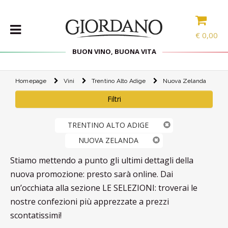
€
0,00
BUON VINO, BUONA VITA
Homepage
Vini
Trentino Alto Adige
Nuova Zelanda
VINI
Filtri
SELEZIONE
INTERNAZIONALE
LINEE DI
TRENTINO ALTO ADIGE
PRODOTTO
NUOVA ZELANDA
SPECIALITÀ
Stiamo mettendo a punto gli ultimi dettagli della
CONFEZIONI
nuova promozione: presto sarà online. Dai
SPIRITS
un’occhiata alla sezione LE SELEZIONI: troverai le
ACCESSORI
nostre confezioni più apprezzate a prezzi
scontatissimi!