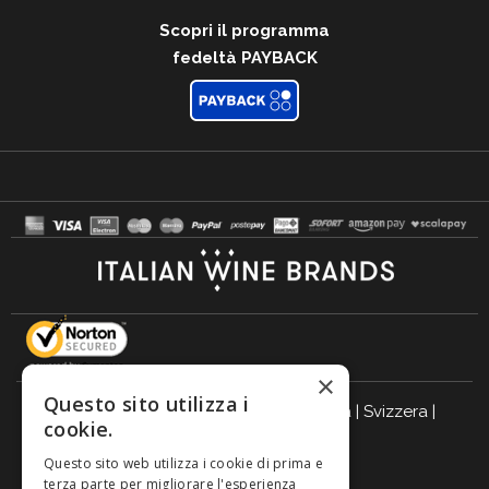
Scopri il programma
fedeltà PAYBACK
×
Questo sito utilizza i
Italia
|
Germania
|
Regno Unito
|
Austria
|
Svizzera
|
cookie.
Olanda
|
Francia
|
Belgio
Questo sito web utilizza i cookie di prima e
BEVI RESPONSABILMENTE
terza parte per migliorare l'esperienza