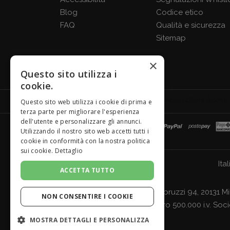
Blog
Codice etico
FAQ
Qualità e sicurezza
Sitemap
×
Questo sito utilizza i
cookie.
Questo sito web utilizza i cookie di prima e
terza parte per migliorare l'esperienza
dell'utente e personalizzare gli annunci.
Utilizzando il nostro sito web accetti tutti i
cookie in conformità con la nostra politica
sui cookie.
Dettaglio
Ital
ACCETTA TUTTO
Giordano Vini S.p.A. Viale Abruzzi 94, 20131 M
NON CONSENTIRE I COOKIE
- Cap. Soc. Euro 500.000 i.v. Soc
MOSTRA DETTAGLI E PERSONALIZZA