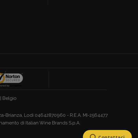
|
Belgio
Monza-Brianza, Lodi 04642870960 - R.E.A. MI-2564477
dinamento di
Italian Wine Brands S.p.A.