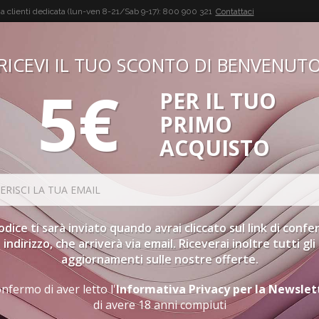
a clienti dedicata (lun-ven 8-21/Sab 9-17):
800 900 321
Contattaci
RICEVI IL TUO SCONTO DI BENVENUT
5€
PER IL TUO
BUON VINO, BUONA VITA
PRIMO
CONFEZIONI
SPIRITS
ACCESSORI
GIFT CARD
PR
ACQUISTO
to
Percorsi
ORDINAMENTO
C
codice ti sarà inviato quando avrai cliccato sul link di conf
indirizzo, che arriverà via email. Riceverai inoltre tutti gli
SELEZIONE INTERNAZIONALE
A
aggiornamenti sulle nostre offerte.
nfermo di aver letto l'
Informativa Privacy per la Newslet
VINI ROSATI
VENETO
PERCORSI
di avere 18 anni compiuti