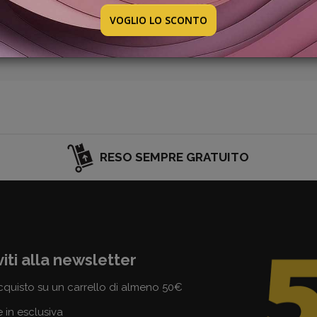
ella nuova promozione: presto sarà online. Dai un’occhiata a
VOGLIO LO SCONTO
mi!
RESO SEMPRE GRATUITO
viti alla newsletter
cquisto su un carrello di almeno 50€
e in esclusiva