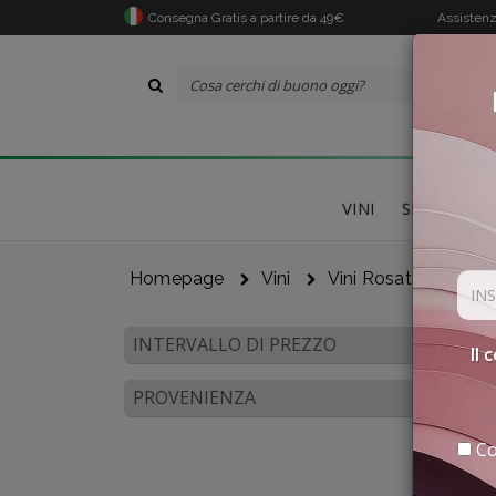
Consegna Gratis a partire da 49€
Assistenz
VINI
SPECIALITÀ
Homepage
Vini
Vini Rosati
Vene
INTERVALLO DI PREZZO
Il 
PROVENIENZA
Co