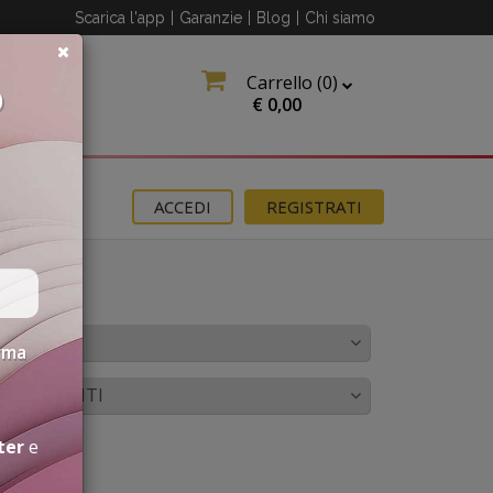
Scarica l'app
|
Garanzie
|
Blog
|
Chi siamo
Carrello (
0
)
O
€
0,00
OMOZIONI
ACCEDI
REGISTRATI
OLORE
erma
BBINAMENTI
ter
e