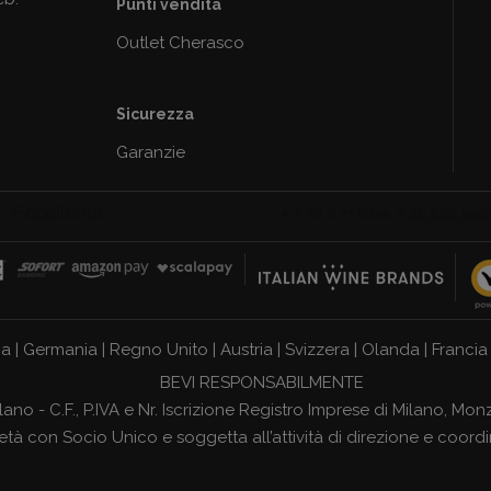
Punti vendita
Outlet Cherasco
Sicurezza
Garanzie
ia
|
Germania
|
Regno Unito
|
Austria
|
Svizzera
|
Olanda
|
Francia
BEVI RESPONSABILMENTE
ilano - C.F., P.IVA e Nr. Iscrizione Registro Imprese di Milano, 
ietà con Socio Unico e soggetta all’attività di direzione e coor