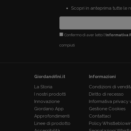
Scopri in anteprima tutte le 
Confermo di aver letto l'
Informativa 
compiuti
GiordanoVini.it
Informazioni
La Storia
Condizioni di vendit
I nostri prodotti
Diritto di recesso
Innovazione
Informativa privacy
Giordano App
Gestione Cookies
Approfondimenti
Contattaci
Linee di prodotto
Policy Whistleblowi
Accessibilità
Segnalazioni Whistl