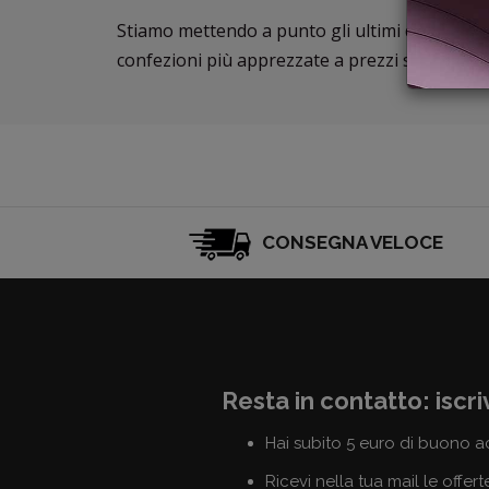
Stiamo mettendo a punto gli ultimi dettagli d
confezioni più apprezzate a prezzi scontatissi
CONSEGNA VELOCE
Resta in contatto: iscri
Hai subito 5 euro di buono a
Ricevi nella tua mail le offert