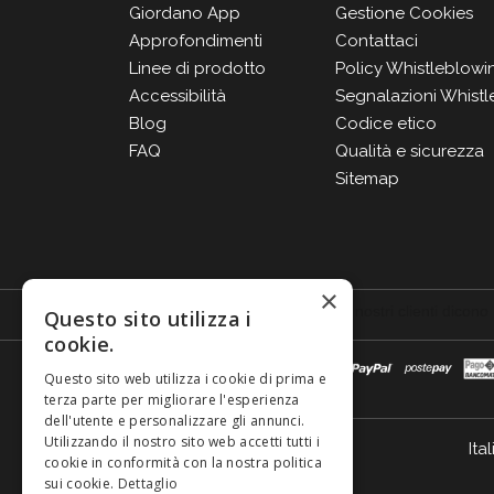
Giordano App
Gestione Cookies
Approfondimenti
Contattaci
Linee di prodotto
Policy Whistleblowi
Accessibilità
Segnalazioni Whistl
Blog
Codice etico
FAQ
Qualità e sicurezza
Sitemap
×
Questo sito utilizza i
cookie.
Questo sito web utilizza i cookie di prima e
terza parte per migliorare l'esperienza
dell'utente e personalizzare gli annunci.
Utilizzando il nostro sito web accetti tutti i
Ital
cookie in conformità con la nostra politica
sui cookie.
Dettaglio