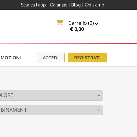
O
Scarica l'app
|
Garanzie
|
Blog
|
Chi siamo
Carrello (
0
)
€
0,00
OMOZIONI
ACCEDI
REGISTRATI
erma
OLORE
ter
e
BBINAMENTI