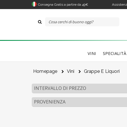
Consegna Gratis a partire da 49€
Assistenz
VINI
SPECIALITÀ
Il 
Homepage
Vini
Grappe E Liquori
INTERVALLO DI PREZZO
Co
PROVENIENZA