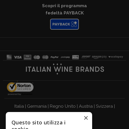
Scopri il programma
fedeltà PAYBACK
Italia
|
Germania
|
Regno Unito
|
Austria
|
Svizzera
|
×
Olanda
|
Francia
|
Belgio
Questo sito utilizza i
BEVI RESPONSABILMENTE