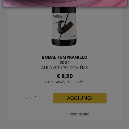
PROMOZIONI
GIFT
CARD
BLOG
ACCEDI
BOBAL TEMPRANILLO
2024
AULA GRUPO COVIÑAS
€ 8,50
(cod. S4647) - € 11,33/lt.
-
+
AGGIUNGI