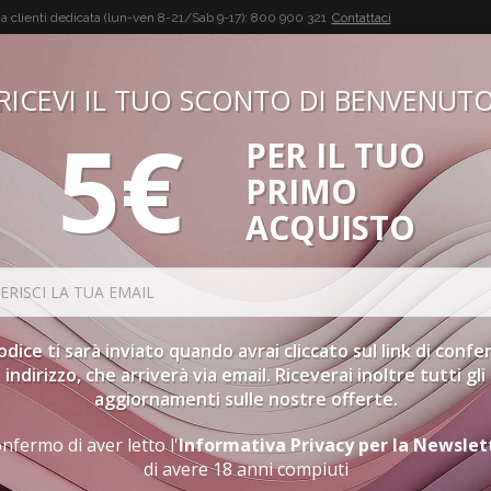
a clienti dedicata (lun-ven 8-21/Sab 9-17):
800 900 321
Contattaci
RICEVI IL TUO SCONTO DI BENVENUT
5€
PER IL TUO
BUON VINO, BUONA VITA
PRIMO
CONFEZIONI
SPIRITS
ACCESSORI
GIFT CARD
PR
ACQUISTO
ORDINAMENTO
SP
codice ti sarà inviato quando avrai cliccato sul link di conf
indirizzo, che arriverà via email. Riceverai inoltre tutti gli
aggiornamenti sulle nostre offerte.
SUGHI E SALSE
nfermo di aver letto l'
Informativa Privacy per la Newslet
di avere 18 anni compiuti