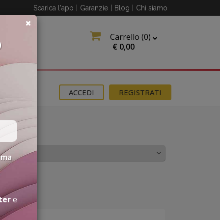
Scarica l'app
|
Garanzie
|
Blog
|
Chi siamo
Carrello (
0
)
O
€
0,00
OMOZIONI
ACCEDI
REGISTRATI
ECIALITÀ
erma
ter
e