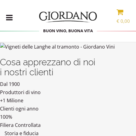
€
0,00
BUON VINO, BUONA VITA
VINI
Cosa apprezzano di noi
SELEZIONE
INTERNAZIONALE
i nostri clienti
LINEE DI
PRODOTTO
Dal 1900
SPECIALITÀ
Produttori di vino
CONFEZIONI
+1 Milione
Clienti ogni anno
SPIRITS
100%
ACCESSORI
Filiera Controllata
Storia e fiducia