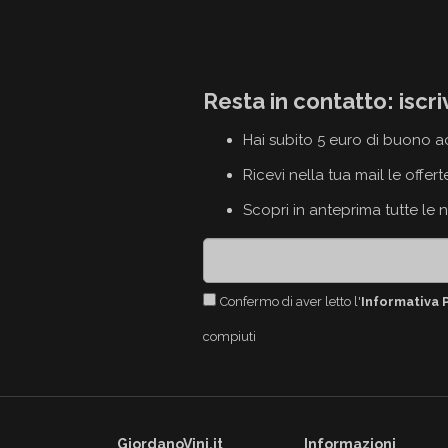
Resta in contatto: iscri
Hai subito 5 euro di buono a
Ricevi nella tua mail le offert
Scopri in anteprima tutte le 
Confermo di aver letto l'
Informativa 
compiuti
GiordanoVini.it
Informazioni