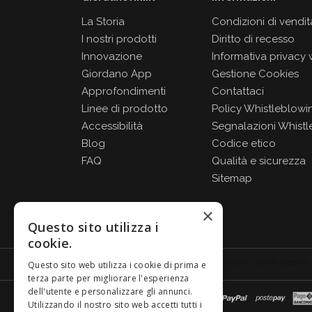
La Storia
Condizioni di vendit
I nostri prodotti
Diritto di recesso
Innovazione
Informativa privacy
Giordano App
Gestione Cookies
Approfondimenti
Contattaci
Linee di prodotto
Policy Whistleblowi
Accessibilità
Segnalazioni Whistl
Blog
Codice etico
FAQ
Qualità e sicurezza
Sitemap
×
Questo sito utilizza i
cookie.
Questo sito web utilizza i cookie di prima e
terza parte per migliorare l'esperienza
dell'utente e personalizzare gli annunci.
Utilizzando il nostro sito web accetti tutti i