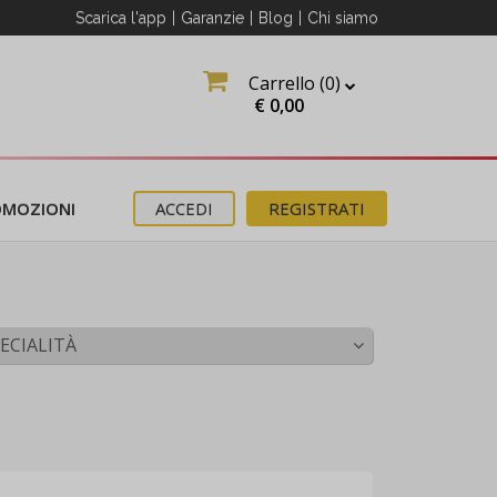
Scarica l'app
|
Garanzie
|
Blog
|
Chi siamo
Carrello (
0
)
O
€
0,00
OMOZIONI
ACCEDI
REGISTRATI
ECIALITÀ
erma
ter
e