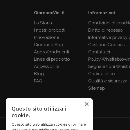
GiordanoVini.it
Informazioni
La Storia
Condizioni di vendit
I nostri prodotti
Diritto di recesso
Innovazione
Informativa privacy
Giordano App
Gestione Cookies
Approfondimenti
Contattaci
Linee di prodotto
Policy Whistleblowi
Accessibilità
Segnalazioni Whistl
Blog
Codice etico
FAQ
Qualità e sicurezza
Sitemap
×
Questo sito utilizza i
cookie.
Questo sito web utilizza i cookie di prima e
terza parte per migliorare l'esperienza