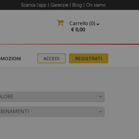
Scarica l'app
|
Garanzie
|
Blog
|
Chi siamo
Carrello (
0
)
O
€
0,00
OMOZIONI
ACCEDI
REGISTRATI
OLORE
erma
BBINAMENTI
ter
e