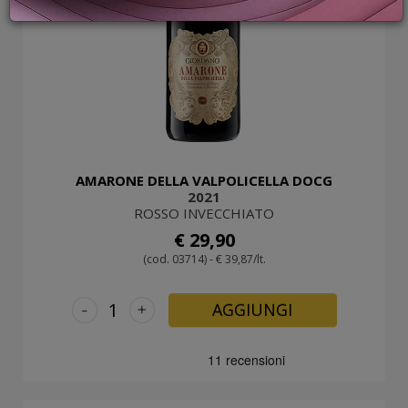
PROMOZIONI
GIFT
CARD
BLOG
ACCEDI
AMARONE DELLA VALPOLICELLA DOCG
2021
ROSSO INVECCHIATO
€ 29,90
(cod. 03714) - € 39,87/lt.
-
+
AGGIUNGI