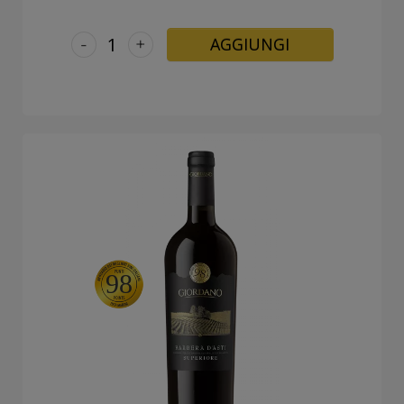
-
+
AGGIUNGI
98