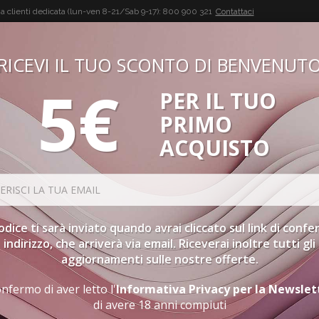
a clienti dedicata (lun-ven 8-21/Sab 9-17):
800 900 321
Contattaci
RICEVI IL TUO SCONTO DI BENVENUT
5€
PER IL TUO
BUON VINO, BUONA VITA
PRIMO
CONFEZIONI
SPIRITS
ACCESSORI
GIFT CARD
PR
ACQUISTO
ORDINAMENTO
codice ti sarà inviato quando avrai cliccato sul link di conf
indirizzo, che arriverà via email. Riceverai inoltre tutti gli
aggiornamenti sulle nostre offerte.
CYBER MONDAY
nfermo di aver letto l'
Informativa Privacy per la Newslet
di avere 18 anni compiuti