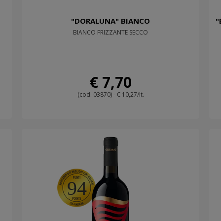
"DORALUNA" BIANCO
"
BIANCO FRIZZANTE SECCO
€ 7,70
(cod. 03870) - € 10,27/lt.
94