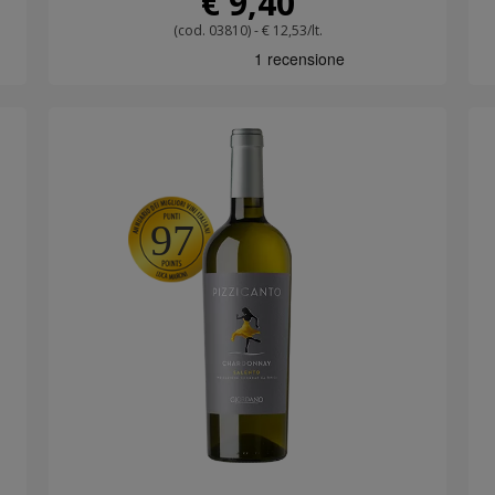
€ 9,40
(cod. 03810) - € 12,53/lt.
97