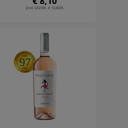
€ 8,10
(cod. 03209) - € 10,80/lt.
97