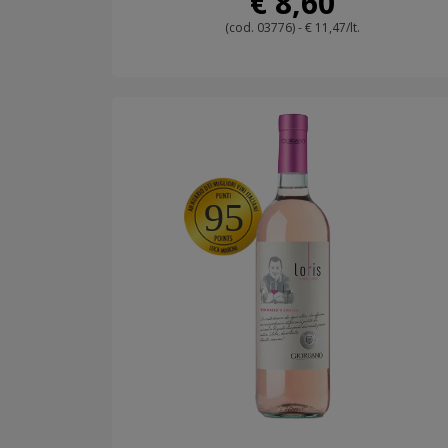
€ 8,60
(cod. 03776) - € 11,47/lt.
95