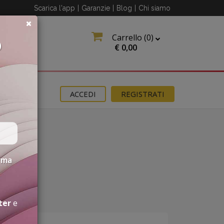
Scarica l'app
|
Garanzie
|
Blog
|
Chi siamo
Carrello (
0
)
O
€
0,00
OMOZIONI
ACCEDI
REGISTRATI
erma
ter
e