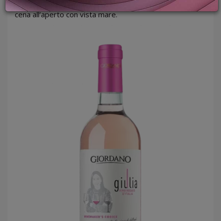
PROMOZIONI
il compagno perfetto per una grigliata di pesce o una
cena all’aperto con vista mare.
GIFT
CARD
BLOG
ACCEDI