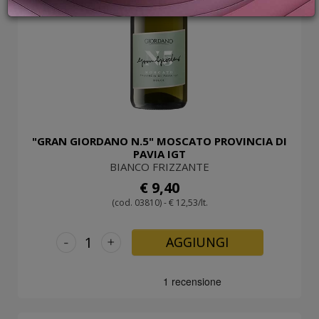
PROMOZIONI
GIFT
CARD
BLOG
ACCEDI
"GRAN GIORDANO N.5" MOSCATO PROVINCIA DI
PAVIA IGT
BIANCO FRIZZANTE
€ 9,40
(cod. 03810) - € 12,53/lt.
-
+
AGGIUNGI