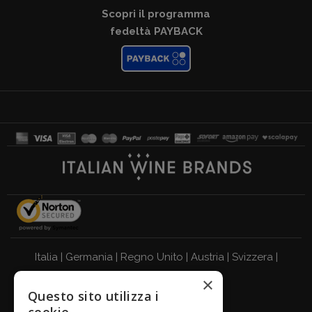
Scopri il programma
fedeltà PAYBACK
Italia
|
Germania
|
Regno Unito
|
Austria
|
Svizzera
|
×
Olanda
|
Francia
|
Belgio
Questo sito utilizza i
BEVI RESPONSABILMENTE