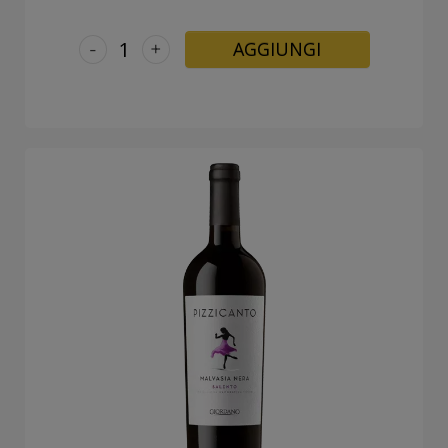
-
+
AGGIUNGI