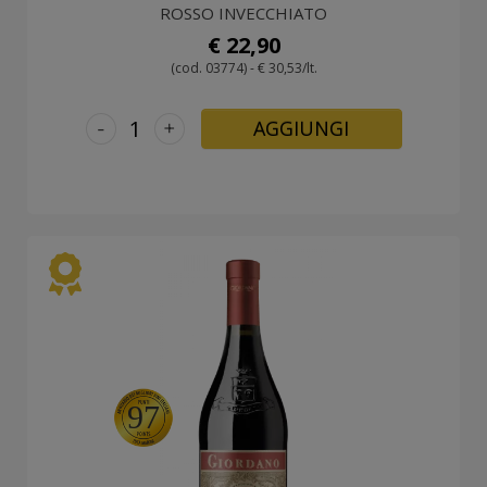
ROSSO INVECCHIATO
€ 22,90
(cod. 03774) - € 30,53/lt.
-
+
AGGIUNGI
97