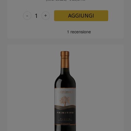
-
+
AGGIUNGI