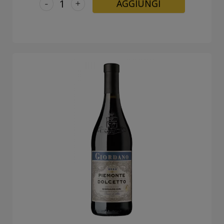
-
+
AGGIUNGI