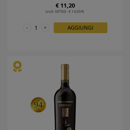
€ 11,20
(cod. 03763) - € 14,93/lt.
-
+
AGGIUNGI
94