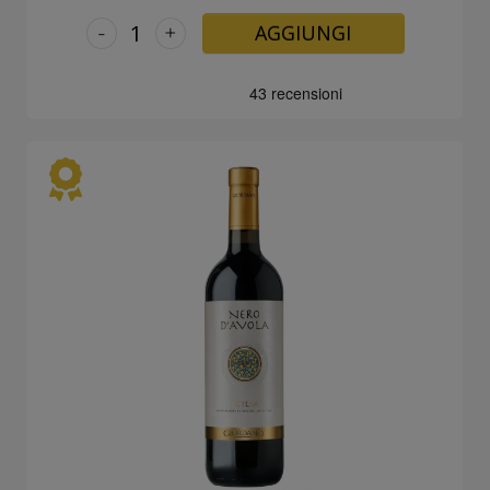
-
+
AGGIUNGI