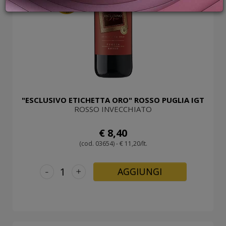
95
PROMOZIONI
GIFT
CARD
BLOG
ACCEDI
"ESCLUSIVO ETICHETTA ORO" ROSSO PUGLIA IGT
ROSSO INVECCHIATO
€ 8,40
(cod. 03654) - € 11,20/lt.
-
+
AGGIUNGI