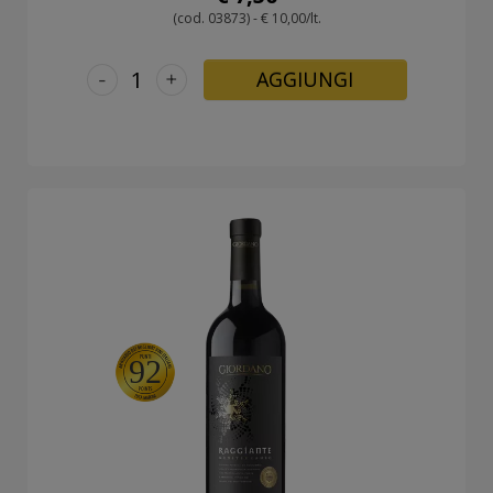
(cod. 03873) - € 10,00/lt.
-
+
AGGIUNGI
92