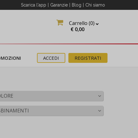
Scarica l'app
|
Garanzie
|
Blog
|
Chi siamo
Carrello (
0
)
O
€
0,00
OMOZIONI
ACCEDI
REGISTRATI
OLORE
erma
BBINAMENTI
ter
e