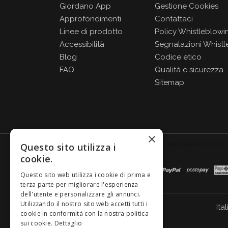
Giordano App
Gestione Cookies
Approfondimenti
Contattaci
Linee di prodotto
Policy Whistleblowi
Accessibilità
Segnalazioni Whistl
Blog
Codice etico
FAQ
Qualità e sicurezza
Sitemap
×
Questo sito utilizza i
cookie.
Questo sito web utilizza i cookie di prima e
terza parte per migliorare l'esperienza
dell'utente e personalizzare gli annunci.
Utilizzando il nostro sito web accetti tutti i
Ital
cookie in conformità con la nostra politica
sui cookie.
Dettaglio