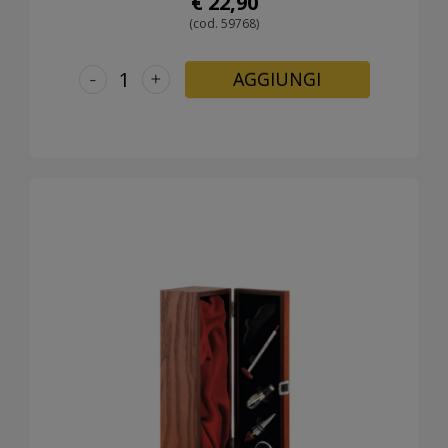
€ 22,90
(cod. 59768)
-
+
AGGIUNGI