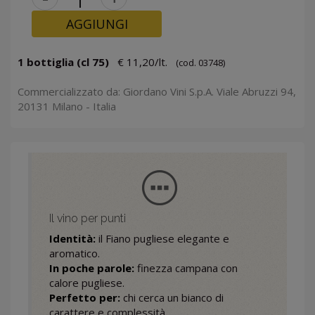
AGGIUNGI
1 bottiglia (cl 75)
€ 11,20/lt.
(cod. 03748)
Commercializzato da: Giordano Vini S.p.A. Viale Abruzzi 94,
20131 Milano - Italia
Il vino per punti
Identità:
il Fiano pugliese elegante e
aromatico.
In poche parole:
finezza campana con
calore pugliese.
Perfetto per:
chi cerca un bianco di
carattere e complessità.