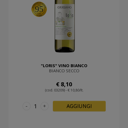
95
"LORIS" VINO BIANCO
BIANCO SECCO
€ 8,10
(cod. 03209) - € 10,80/lt.
-
+
AGGIUNGI