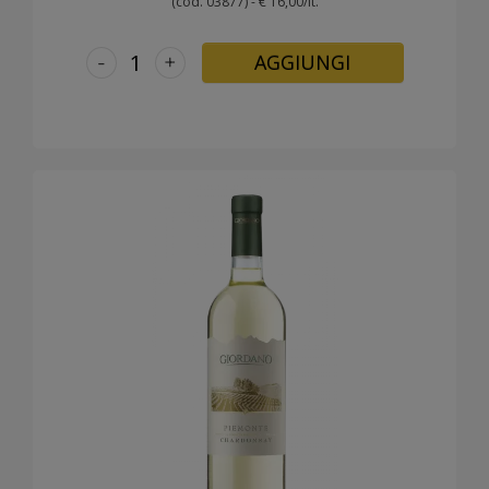
(cod. 03877) - € 16,00/lt.
-
+
AGGIUNGI