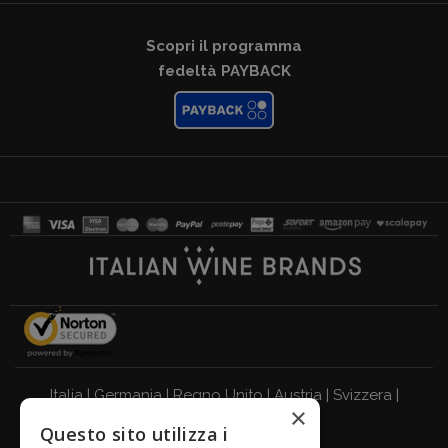
Scopri il programma
fedeltà PAYBACK
Italia
|
Germania
|
Regno Unito
|
Austria
|
Svizzera
|
×
Olanda
|
Francia
|
Belgio
Questo sito utilizza i