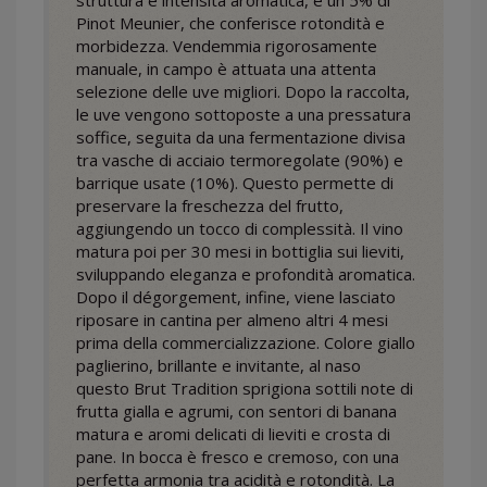
Pinot Meunier, che conferisce rotondità e
morbidezza. Vendemmia rigorosamente
manuale, in campo è attuata una attenta
selezione delle uve migliori. Dopo la raccolta,
le uve vengono sottoposte a una pressatura
soffice, seguita da una fermentazione divisa
tra vasche di acciaio termoregolate (90%) e
barrique usate (10%). Questo permette di
preservare la freschezza del frutto,
aggiungendo un tocco di complessità. Il vino
matura poi per 30 mesi in bottiglia sui lieviti,
sviluppando eleganza e profondità aromatica.
Dopo il dégorgement, infine, viene lasciato
riposare in cantina per almeno altri 4 mesi
prima della commercializzazione. Colore giallo
paglierino, brillante e invitante, al naso
questo Brut Tradition sprigiona sottili note di
frutta gialla e agrumi, con sentori di banana
matura e aromi delicati di lieviti e crosta di
pane. In bocca è fresco e cremoso, con una
perfetta armonia tra acidità e rotondità. La