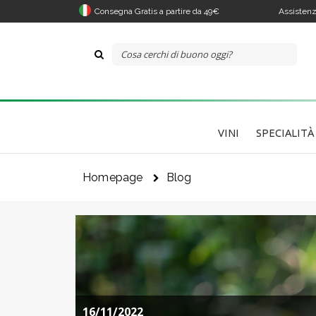
Consegna Gratis a partire da 49€
Assistenz
VINI
SPECIALITÀ
Homepage
Blog
Il 
Co
16/11/2022