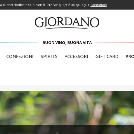
a clienti dedicata (lun-ven 8-21/Sab 9-17):
800 900 321
Contattaci
RICEVI IL TUO SCONTO DI BENVENUT
5€
PER IL TUO
PRIMO
ACQUISTO
BUON VINO, BUONA VITA
CONFEZIONI
SPIRITS
ACCESSORI
GIFT CARD
PR
codice ti sarà inviato quando avrai cliccato sul link di conf
indirizzo, che arriverà via email. Riceverai inoltre tutti gli
aggiornamenti sulle nostre offerte.
nfermo di aver letto l'
Informativa Privacy per la Newslet
di avere 18 anni compiuti
VOGLIO LO SCONTO