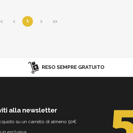
1
<<
<
>
>>
RESO SEMPRE GRATUITO
viti alla newsletter
cquisto su un carrello di almeno 50€
e in esclusiva