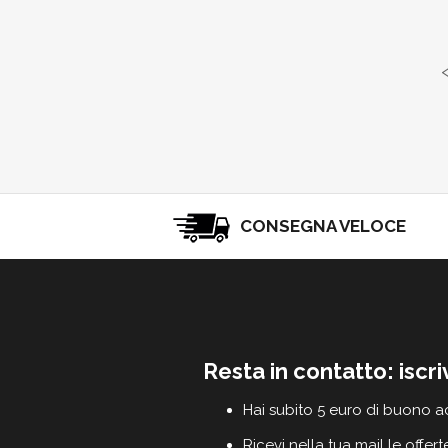
CONSEGNA VELOCE
Resta in contatto: iscri
Hai subito 5 euro di buono a
Ricevi nella tua mail le offert