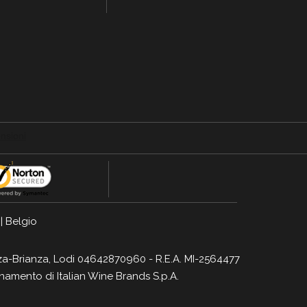
|
Belgio
Monza-Brianza, Lodi 04642870960 - R.E.A. MI-2564477
dinamento di
Italian Wine Brands S.p.A.