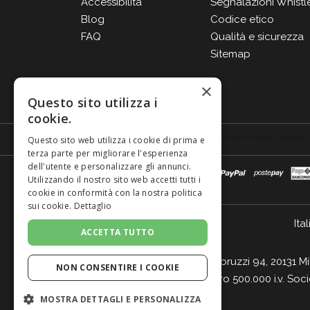
Accessibilità
Segnalazioni Whistl
Blog
Codice etico
FAQ
Qualità e sicurezza
Sitemap
×
Questo sito utilizza i
cookie.
Questo sito web utilizza i cookie di prima e
terza parte per migliorare l'esperienza
dell'utente e personalizzare gli annunci.
Utilizzando il nostro sito web accetti tutti i
cookie in conformità con la nostra politica
sui cookie.
Dettaglio
Ital
ACCETTA TUTTO
Giordano Vini S.p.A. Viale Abruzzi 94, 20131 M
NON CONSENTIRE I COOKIE
- Cap. Soc. Euro 500.000 i.v. Soc
MOSTRA DETTAGLI E PERSONALIZZA