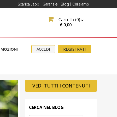
Scarica l'app
|
Garanzie
|
Blog
|
Chi siamo
O
Carrello (
0
)
€
0,00
OMOZIONI
ACCEDI
REGISTRATI
erma
VEDI TUTTI I CONTENUTI
ter
e
CERCA NEL BLOG