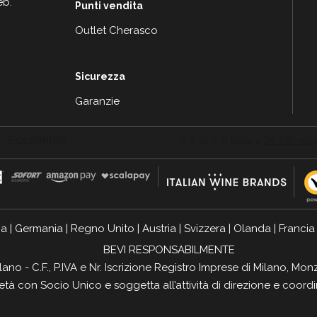
eb.
Punti vendita
Outlet Cherasco
Sicurezza
Garanzie
ia
|
Germania
|
Regno Unito
|
Austria
|
Svizzera
|
Olanda
|
Francia
BEVI RESPONSABILMENTE
ilano - C.F., P.IVA e Nr. Iscrizione Registro Imprese di Milano, 
ietà con Socio Unico e soggetta all’attività di direzione e coor