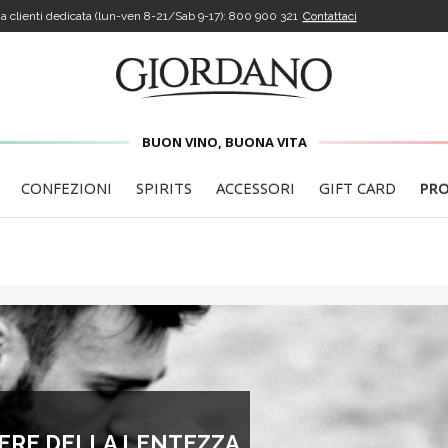
a clienti dedicata (lun-ven 8-21/Sab 9-17):
800 900 321
Contattaci
BUON VINO, BUONA VITA
CONFEZIONI
SPIRITS
ACCESSORI
GIFT CARD
PR
ACERE DELLA LENTEZZA