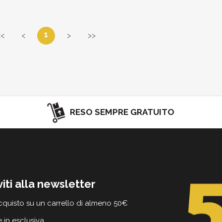
1
<<
<
>
>>
RESO SEMPRE GRATUITO
viti alla newsletter
cquisto su un carrello di almeno 50€
e in esclusiva