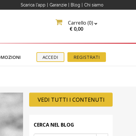
Scarica l'app
|
Garanzie
|
Blog
|
Chi siamo
Carrello (
0
)
€
0,00
OMOZIONI
ACCEDI
REGISTRATI
VEDI TUTTI I CONTENUTI
CERCA NEL BLOG