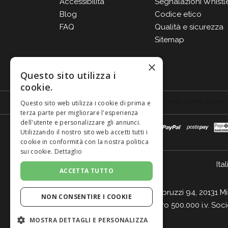
Accessibilità
Segnalazioni Whistl
Blog
Codice etico
FAQ
Qualità e sicurezza
Sitemap
×
Questo sito utilizza i
cookie.
Questo sito web utilizza i cookie di prima e
terza parte per migliorare l'esperienza
dell'utente e personalizzare gli annunci.
Utilizzando il nostro sito web accetti tutti i
cookie in conformità con la nostra politica
sui cookie.
Dettaglio
Ital
ACCETTA TUTTO
Giordano Vini S.p.A. Viale Abruzzi 94, 20131 M
NON CONSENTIRE I COOKIE
- Cap. Soc. Euro 500.000 i.v. Soc
MOSTRA DETTAGLI E PERSONALIZZA