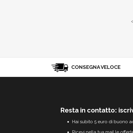
CONSEGNA VELOCE
Resta in contatto: iscri
Hai subito 5 euro di buono a
Ricevi nella tua mail le offert