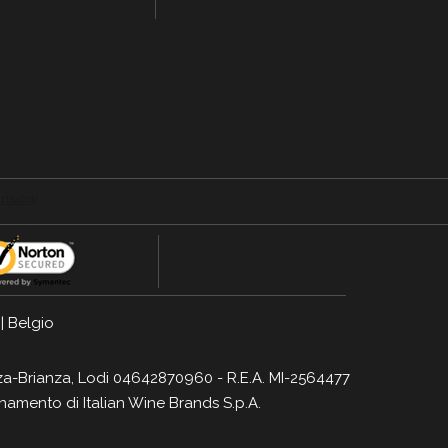
|
Belgio
Monza-Brianza, Lodi 04642870960 - R.E.A. MI-2564477
dinamento di
Italian Wine Brands S.p.A.