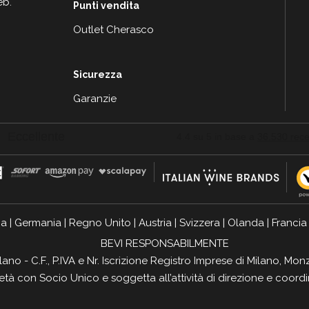
eb.
Punti vendita
Outlet Cherasco
Sicurezza
Garanzie
ia
|
Germania
|
Regno Unito
|
Austria
|
Svizzera
|
Olanda
|
Francia
BEVI RESPONSABILMENTE
ilano - C.F., P.IVA e Nr. Iscrizione Registro Imprese di Milano, 
ietà con Socio Unico e soggetta all’attività di direzione e coor