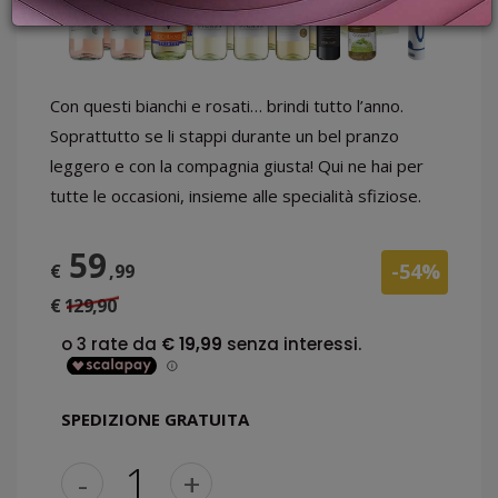
PROMOZIONI
GIFT
CARD
BLOG
Con questi bianchi e rosati… brindi tutto l’anno.
Soprattutto se li stappi durante un bel pranzo
leggero e con la compagnia giusta! Qui ne hai per
tutte le occasioni, insieme alle specialità sfiziose.
ACCEDI
59
-54%
€
,99
€ 129,90
SPEDIZIONE GRATUITA
-
+