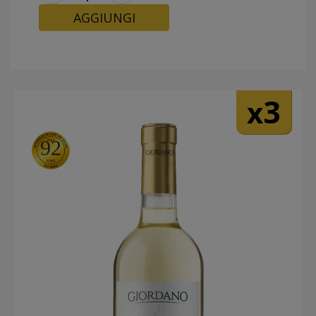
AGGIUNGI
3
x
92