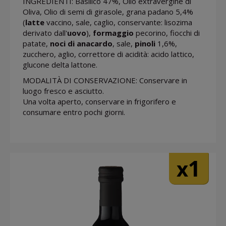
INGREDIENTI: Basilico 47%, Olio extravergine di
Oliva, Olio di semi di girasole, grana padano 5,4%
(
latte
vaccino, sale, caglio, conservante: lisozima
derivato dall'
uovo
),
formaggio
pecorino, fiocchi di
patate,
noci di anacardo
, sale,
pinoli
1,6%,
zucchero, aglio, correttore di acidità: acido lattico,
glucone delta lattone.
MODALITÀ DI CONSERVAZIONE: Conservare in
luogo fresco e asciutto.
Una volta aperto, conservare in frigorifero e
consumare entro pochi giorni.
1
x