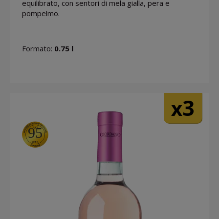
equilibrato, con sentori di mela gialla, pera e
pompelmo.
Formato:
0.75 l
3
x
95