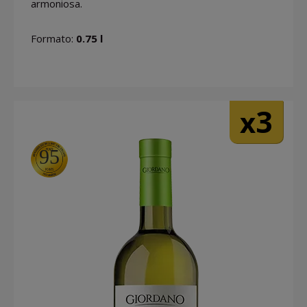
armoniosa.
Formato:
0.75 l
3
x
95