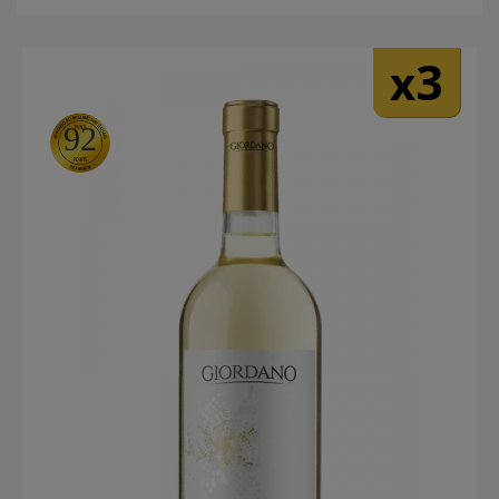
3
x
92