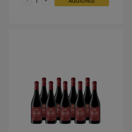
-
+
AGGIUNGI