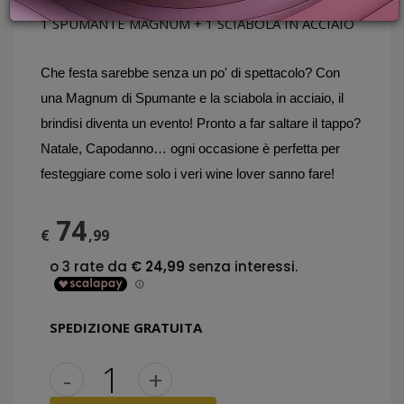
PROMOZIONI
1 SPUMANTE MAGNUM + 1 SCIABOLA IN ACCIAIO
GIFT
CARD
Che festa sarebbe senza un po' di spettacolo? Con 
BLOG
una Magnum di Spumante e la sciabola in acciaio, il 
brindisi diventa un evento! Pronto a far saltare il tappo? 
Natale, Capodanno… ogni occasione è perfetta per 
ACCEDI
festeggiare come solo i veri wine lover sanno fare!
74
€
,99
SPEDIZIONE GRATUITA
-
+