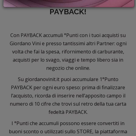
PROMOZIONI
GIORDANO VINI È PARTNER
GIFT
PAYBACK!
CARD
BLOG
Con PAYBACK accumuli °Punti con i tuoi acquisti su
Giordano Vini e presso tantissimi altri Partner: ogni
volta che fai la spesa, rifornimento di carburante,
ACCEDI
acquisti per lo svago, viaggi e tempo libero sia in
negozio che online.
Su giordanovinit.it puoi accumulare 1°Punto
PAYBACK per ogni euro speso: prima di finalizzare
l’acquisto, ricorda di inserire nell’apposito campo il
numero di 10 cifre che trovi sul retro della tua carta
fedeltà PAYBACK.
I °Punti che accumuli possono essere convertiti in
buoni sconto o utilizzati sullo STORE, la piattaforma