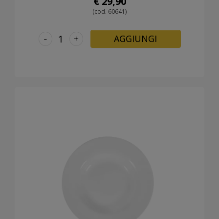
€ 29,90
(cod. 60641)
-
+
AGGIUNGI